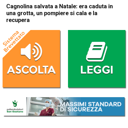
Cagnolina salvata a Natale: era caduta in
una grotta, un pompiere si cala e la
recupera
Home
Schio
Monte di Malo
Cronaca
In Evidenza
Schio
Monte di Malo
Cagnolina salvata a Natale:
era caduta in una grotta, un
pompiere si cala e la
recupera
Da
Omar Dal Maso
26 Dicembre 2023
(aggiornato il
26 Dicembre 2023 18:10
)