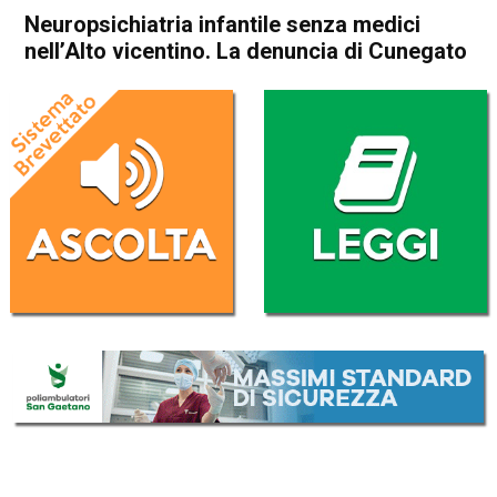
Neuropsichiatria infantile senza medici
nell’Alto vicentino. La denuncia di Cunegato
Home
Schio
Attualità
In Evidenza
Schio
Neuropsichiatria infantile
senza medici nell’Alto
vicentino. La denuncia di
Cunegato
Da
Redazione
6 Luglio 2026
(aggiornato il
6 Luglio 2026 19:37
)