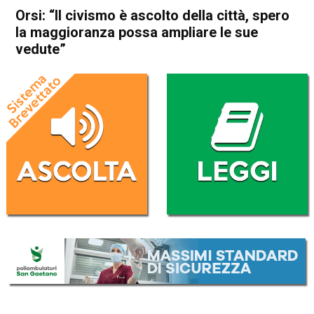
Orsi: “Il civismo è ascolto della città, spero
la maggioranza possa ampliare le sue
vedute”
Home
Schio
Attualità
In Evidenza
Schio
Orsi: “Il civismo è ascolto
della città, spero la
maggioranza possa ampliare
le sue vedute”
Da
Mariagrazia Bonollo
25 Febbraio 2026
(aggiornato il
25 Febbraio 2026 7:34
)