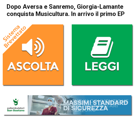
Dopo Aversa e Sanremo, Giorgia-Lamante
conquista Musicultura. In arrivo il primo EP
Home
Schio
Piovene Rocchette
Attualità
Cultura e spettacoli
In Evidenza
Schio
Piovene Rocchette
Spettacolo
Dopo Aversa e Sanremo,
Giorgia-Lamante conquista
Musicultura. In arrivo il primo
EP
Da
Redazione
28 Giugno 2023
(aggiornato il
28 Giugno 2023 16:52
)