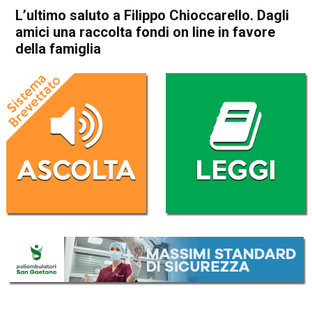
L’ultimo saluto a Filippo Chioccarello. Dagli
amici una raccolta fondi on line in favore
della famiglia
Home
Schio
Piovene Rocchette
Thiene
Cogollo del Cengio
Cronaca
In Evidenza
Schio
Piovene Rocchette
L’ultimo saluto a Filippo
Chioccarello. Dagli amici una
raccolta fondi on line in
favore della famiglia
Da
Mariagrazia Bonollo
1 Settembre 2023
(aggiornato il
2 Settembre 2023 18:38
)