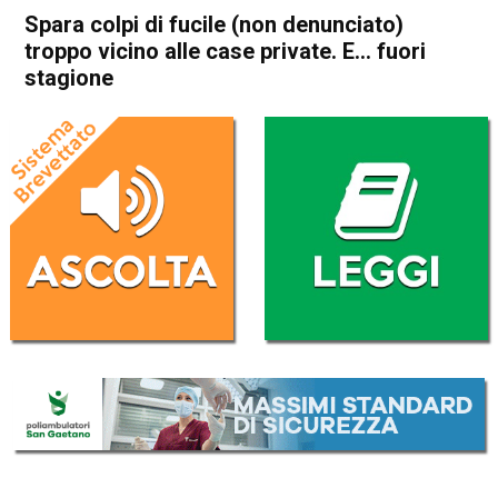
Spara colpi di fucile (non denunciato)
troppo vicino alle case private. E… fuori
stagione
Home
Schio
Piovene Rocchette
Cronaca
In Evidenza
Schio
Piovene Rocchette
Spara colpi di fucile (non
denunciato) troppo vicino alle
case private. E… fuori
stagione
Da
Redazione
24 Luglio 2019
(aggiornato il
24 Luglio 2019 12:59
)