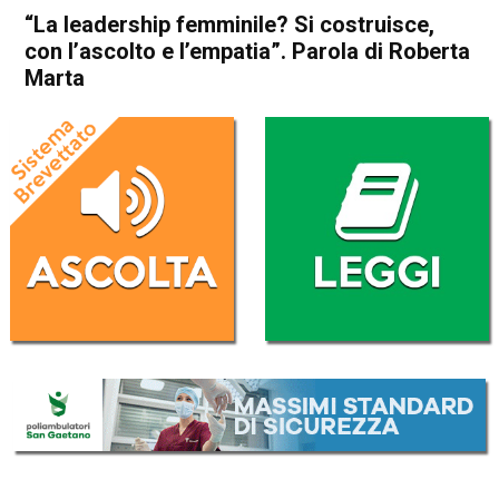
“La leadership femminile? Si costruisce,
con l’ascolto e l’empatia”. Parola di Roberta
Marta
Home
Schio
San Vito di Leguzzano
Attualità
In Evidenza
Publiredazionale
Publiredazionale homepage
Schio
San Vito di Leguzzano
“La leadership femminile? Si
costruisce, con l’ascolto e
l’empatia”. Parola di Roberta
Marta
Da
Redazione
6 Ottobre 2025
(aggiornato il
11 Marzo 2026 15:29
)