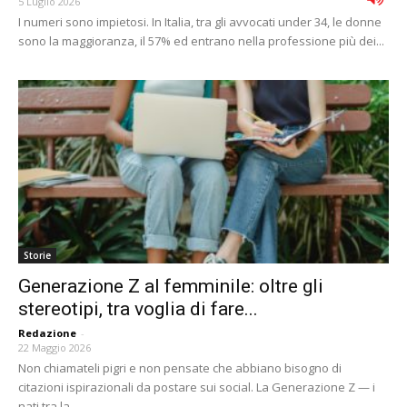
5 Luglio 2026
I numeri sono impietosi. In Italia, tra gli avvocati under 34, le donne
sono la maggioranza, il 57% ed entrano nella professione più dei...
Storie
Generazione Z al femminile: oltre gli
stereotipi, tra voglia di fare...
Redazione
-
22 Maggio 2026
Non chiamateli pigri e non pensate che abbiano bisogno di
citazioni ispirazionali da postare sui social. La Generazione Z — i
nati tra la...