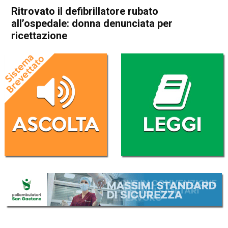
Ritrovato il defibrillatore rubato
all’ospedale: donna denunciata per
ricettazione
Home
Schio
Santorso
Cronaca
In Evidenza
Schio
Santorso
Ritrovato il defibrillatore
rubato all’ospedale: donna
denunciata per ricettazione
Da
Redazione
14 Ottobre 2017
(aggiornato il
14 Ottobre 2017 18:36
)
ASCOLTA L'AUDIO