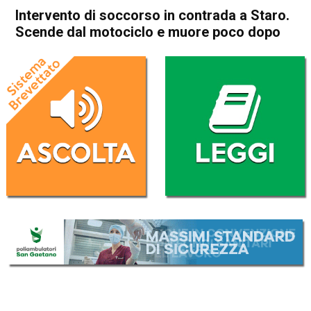
Intervento di soccorso in contrada a Staro.
Scende dal motociclo e muore poco dopo
Home
Schio
Valli del Pasubio
Cronaca
In Evidenza
Schio
Valli del Pasubio
Intervento di soccorso in
contrada a Staro. Scende dal
motociclo e muore poco dopo
Da
Omar Dal Maso
30 Marzo 2024
(aggiornato il
31 Marzo 2024 13:00
)
ASCOLTA L'AUDIO