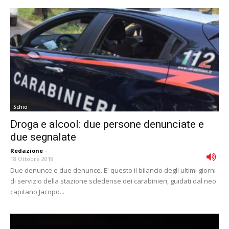
Schio
Droga e alcool: due persone denunciate e
due segnalate
Redazione
-
18 Ottobre 2018
Due denunce e due denunce. E' questo il bilancio degli ultimi giorni
di servizio della stazione scledense dei carabinieri, guidati dal neo
capitano Jacopo...