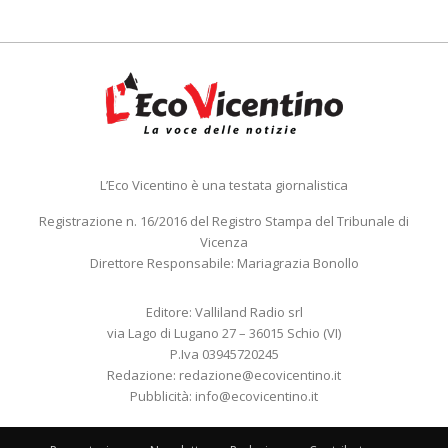
L’Eco Vicentino è una testata giornalistica
Registrazione n. 16/2016 del Registro Stampa del Tribunale di
Vicenza
Direttore Responsabile: Mariagrazia Bonollo
Editore: Valliland Radio srl
via Lago di Lugano 27 – 36015 Schio (VI)
P.Iva 03945720245
Redazione:
redazione@ecovicentino.it
Pubblicità:
info@ecovicentino.it