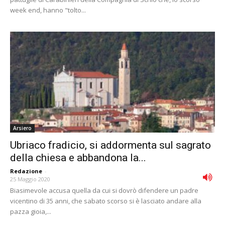
week end, hanno "tolto...
Arsiero
Ubriaco fradicio, si addormenta sul sagrato
della chiesa e abbandona la...
Redazione
-
25 Maggio 2020
Biasimevole accusa quella da cui si dovrò difendere un padre
vicentino di 35 anni, che sabato scorso si è lasciato andare alla
pazza gioia,...