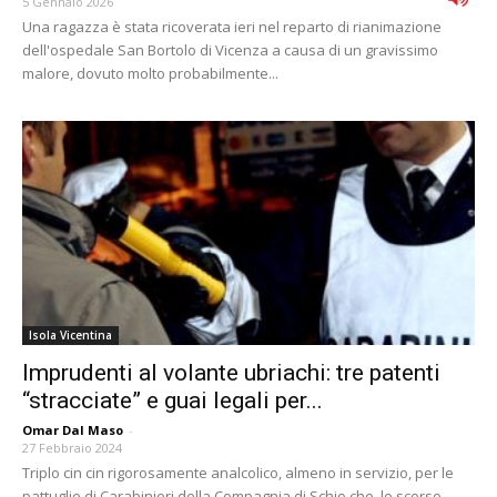
5 Gennaio 2026
Una ragazza è stata ricoverata ieri nel reparto di rianimazione
dell'ospedale San Bortolo di Vicenza a causa di un gravissimo
malore, dovuto molto probabilmente...
Isola Vicentina
Imprudenti al volante ubriachi: tre patenti
“stracciate” e guai legali per...
Omar Dal Maso
-
27 Febbraio 2024
Triplo cin cin rigorosamente analcolico, almeno in servizio, per le
pattuglie di Carabinieri della Compagnia di Schio che, lo scorso