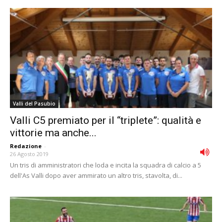
Valli del Pasubio
Valli C5 premiato per il “triplete”: qualità e
vittorie ma anche...
Redazione
-
26 Agosto 2019
Un tris di amministratori che loda e incita la squadra di calcio a 5
dell'As Valli dopo aver ammirato un altro tris, stavolta, di...