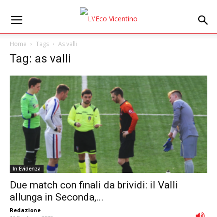
Home
Tags
As valli
Tag: as valli
In Evidenza
Due match con finali da brividi: il Valli
allunga in Seconda,...
Redazione
-