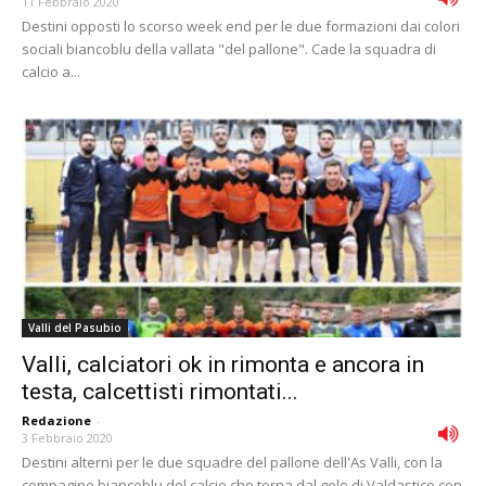
11 Febbraio 2020
Destini opposti lo scorso week end per le due formazioni dai colori
sociali biancoblu della vallata "del pallone". Cade la squadra di
calcio a...
Valli del Pasubio
Valli, calciatori ok in rimonta e ancora in
testa, calcettisti rimontati...
Redazione
-
3 Febbraio 2020
Destini alterni per le due squadre del pallone dell'As Valli, con la
compagine biancoblu del calcio che torna dal gelo di Valdastico con