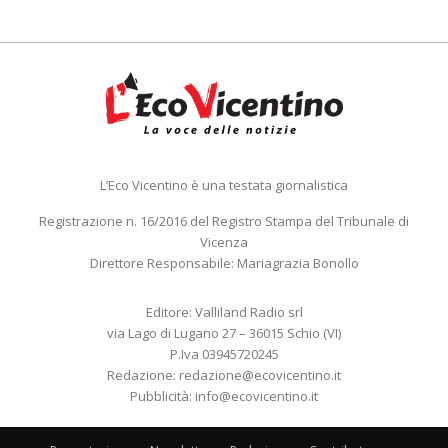
L’Eco Vicentino è una testata giornalistica
Registrazione n. 16/2016 del Registro Stampa del Tribunale di
Vicenza
Direttore Responsabile: Mariagrazia Bonollo
Editore: Valliland Radio srl
via Lago di Lugano 27 – 36015 Schio (VI)
P.Iva 03945720245
Redazione:
redazione@ecovicentino.it
Pubblicità:
info@ecovicentino.it