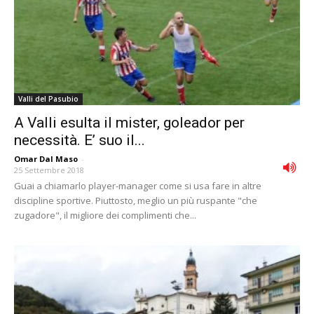
Valli del Pasubio
A Valli esulta il mister, goleador per
necessità. E’ suo il...
Omar Dal Maso
-
25 Settembre 2018
Guai a chiamarlo player-manager come si usa fare in altre
discipline sportive. Piuttosto, meglio un più ruspante "che
zugadore", il migliore dei complimenti che...