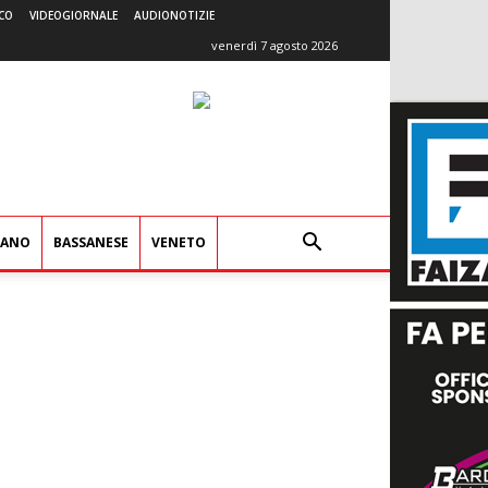
CO
VIDEOGIORNALE
AUDIONOTIZIE
venerdì 7 agosto 2026
IANO
BASSANESE
VENETO