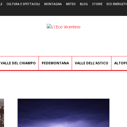
LE
CULTURA E SPETTACOLI
MONTAGNA
METEO
BLOG
STORIE
ECO ENERGETI
L'Eco
Vicentino
VALLE DEL CHIAMPO
PEDEMONTANA
VALLE DELL’ASTICO
ALTOP