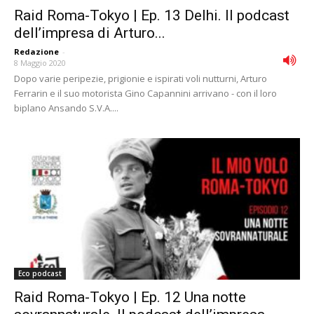
Raid Roma-Tokyo | Ep. 13 Delhi. Il podcast
dell’impresa di Arturo...
Redazione
-
8 Maggio 2020
Dopo varie peripezie, prigionie e ispirati voli nutturni, Arturo
Ferrarin e il suo motorista Gino Capannini arrivano - con il loro
biplano Ansando S.V.A....
Eco podcast
Raid Roma-Tokyo | Ep. 12 Una notte