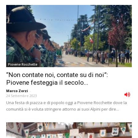
Piovene Rocchette
“Non contate noi, contate su di noi”:
Piovene festeggia il secolo...
Marco Zorzi
-
24 Settembre 2023
Una festa di piazza e di popolo oggi a Piovene Rocchette dove la
comunità si è voluta stringere attorno ai suoi Alpini per dire...