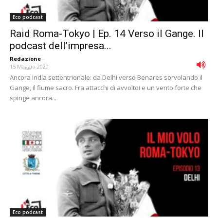
Eco podcast
Raid Roma-Tokyo | Ep. 14 Verso il Gange. Il
podcast dell’impresa...
Redazione
-
15 Maggio 2020
Ancora India settentrionale: da Delhi verso Benares sorvolando il
Gange, il fiume sacro. Fra attacchi di avvoltoi e un vento forte che
spinge ancora...
Eco podcast