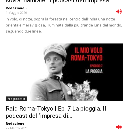
sovrannaturale. Il podcast dell’impresa...
Redazione
-
1 Maggio 2020
In volo, di notte, sopra la foresta nel centro dell'India una notte
orientale meravigliosa, illuminata dalla più grande luna del mondo,
seguendo due linee...
Eco podcast
Raid Roma-Tokyo | Ep. 7 La pioggia. Il
podcast dell’impresa di...
Redazione
-
27 Marzo 2020