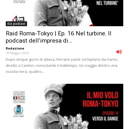
Eco podcast
Raid Roma-Tokyo | Ep. 16 Nel turbine. Il
podcast dell’impresa di...
Redazione
-
29 Maggio 2020
Dopo cinque giorni di attesa, Ferrarin parte col biplano da Hanoi,
diretto a Canton, nonostante il maltempo. Un viaggio dentro una
nuvola nera, quattro...