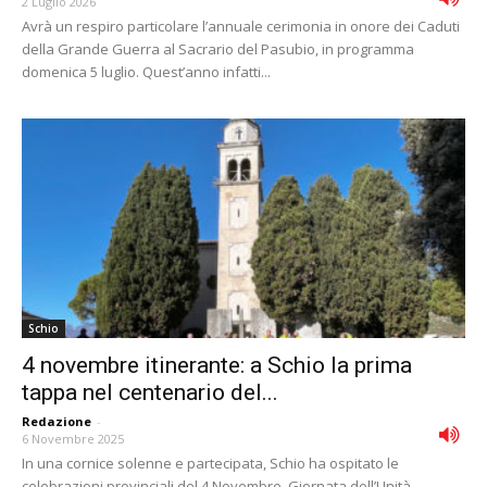
2 Luglio 2026
Avrà un respiro particolare l’annuale cerimonia in onore dei Caduti
della Grande Guerra al Sacrario del Pasubio, in programma
domenica 5 luglio. Quest’anno infatti...
Schio
4 novembre itinerante: a Schio la prima
tappa nel centenario del...
Redazione
-
6 Novembre 2025
In una cornice solenne e partecipata, Schio ha ospitato le
celebrazioni provinciali del 4 Novembre, Giornata dell’Unità