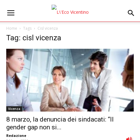
Home
Tags
Cisl vicenza
Tag: cisl vicenza
Vicenza
8 marzo, la denuncia dei sindacati: “Il
gender gap non si...
Redazione
-