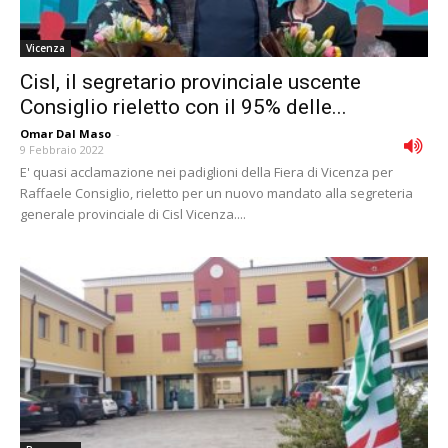
Vicenza
Cisl, il segretario provinciale uscente
Consiglio rieletto con il 95% delle...
Omar Dal Maso
-
9 Febbraio 2022
E' quasi acclamazione nei padiglioni della Fiera di Vicenza per
Raffaele Consiglio, rieletto per un nuovo mandato alla segreteria
generale provinciale di Cisl Vicenza....