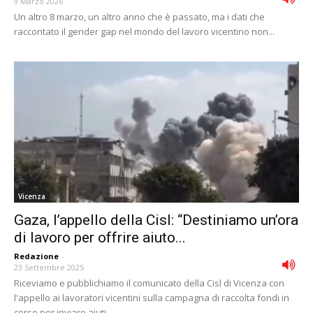
9 Marzo 2026
Un altro 8 marzo, un altro anno che è passato, ma i dati che
raccontato il gender gap nel mondo del lavoro vicentino non...
Vicenza
Gaza, l’appello della Cisl: “Destiniamo un’ora
di lavoro per offrire aiuto...
Redazione
-
23 Settembre 2025
Riceviamo e pubblichiamo il comunicato della Cisl di Vicenza con
l'appello ai lavoratori vicentini sulla campagna di raccolta fondi in
corso per inviare aiuti...