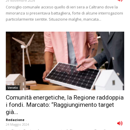
29 Novembre 2024
Consiglio comunale acceso quello di ieri sera a Caltrano dove la
minoranza si presentava battagliera, forte di alcune interrogazioni
particolarmente sentite. Situazione malghe, mancata...
Veneto
Comunità energetiche, la Regione raddoppia
i fondi. Marcato: “Raggiungimento target
già...
Redazione
-
24 Maggio 2024