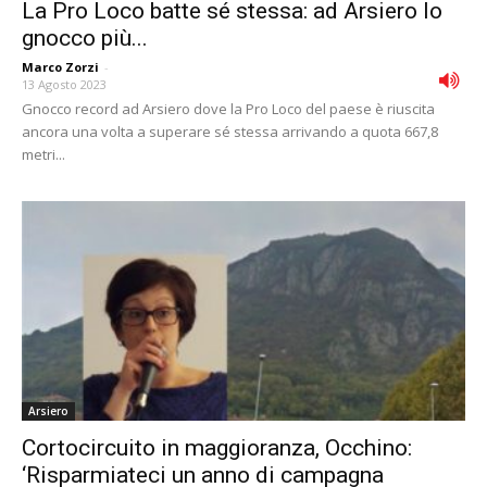
La Pro Loco batte sé stessa: ad Arsiero lo
gnocco più...
Marco Zorzi
-
13 Agosto 2023
Gnocco record ad Arsiero dove la Pro Loco del paese è riuscita
ancora una volta a superare sé stessa arrivando a quota 667,8
metri...
Arsiero
Cortocircuito in maggioranza, Occhino:
‘Risparmiateci un anno di campagna