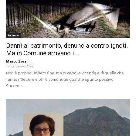
Arsiero
Danni al patrimonio, denuncia contro ignoti.
Ma in Comune arrivano i...
Marco Zorzi
-
19 Febbraio 2024
Non è proprio un lieto fine, ma di certo la vicenda è di quelle che
fanno riflettere e offre comunque qualche spunto positivo.
Succede...