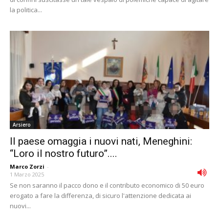
la politica...
Arsiero
Il paese omaggia i nuovi nati, Meneghini:
“Loro il nostro futuro”....
Marco Zorzi
-
1 Marzo 2025
Se non saranno il pacco dono e il contributo economico di 50 euro
erogato a fare la differenza, di sicuro l'attenzione dedicata ai
nuovi...