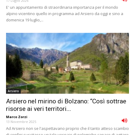
17 Luglio 2026
E' un appuntamento di straordinaria importanza per il mondo
alpino vicentino quello in programma ad Arsiero da oggi e sino a
domenica 19 luglio,...
Arsiero
Arsiero nel mirino di Bolzano: “Così sottrae
risorse ai veri territori...
Marco Zorzi
-
13 Novembre 2025
Ad Arsiero non se l'aspettavano proprio che il tanto atteso scambio
di confini suscitasse un tale vespaio di polemiche capace di agitare