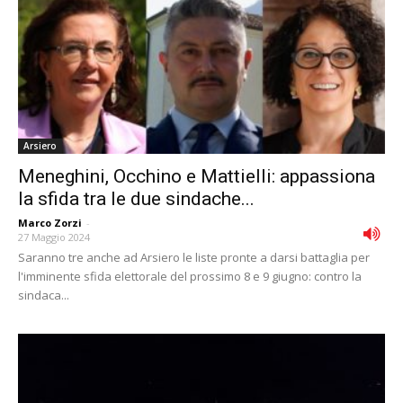
Arsiero
Meneghini, Occhino e Mattielli: appassiona
la sfida tra le due sindache...
Marco Zorzi
-
27 Maggio 2024
Saranno tre anche ad Arsiero le liste pronte a darsi battaglia per
l'imminente sfida elettorale del prossimo 8 e 9 giugno: contro la
sindaca...