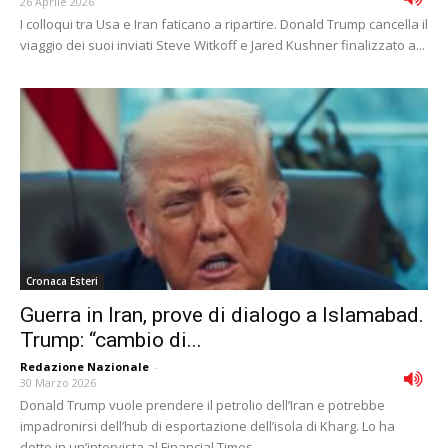
26 Aprile 2026
I colloqui tra Usa e Iran faticano a ripartire. Donald Trump cancella il
viaggio dei suoi inviati Steve Witkoff e Jared Kushner finalizzato a...
Cronaca Esteri
Guerra in Iran, prove di dialogo a Islamabad.
Trump: “cambio di...
Redazione Nazionale
-
30 Marzo 2026
Donald Trump vuole prendere il petrolio dell’Iran e potrebbe
impadronirsi dell’hub di esportazione dell’isola di Kharg. Lo ha
detto in un’intervista al Financial Times....