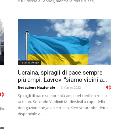
cui Odessa e Leopoli, mentre le forze russe,...
Politica Esteri
Ucraina, spiragli di pace sempre
ì
più ampi. Lavrov: “siamo vicini a...
Redazione Nazionale
-
16 Marzo 2022
Spiragli di pace sempre più ampi nel conflitto russo-
ucraino. Secondo Vladimir Medinskyil a capo della
delegazione negoziale russa, Kiev si sarebbe detta
lla
disponibile a...