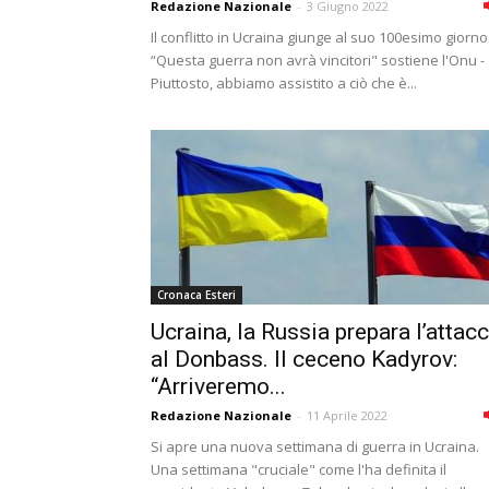
Redazione Nazionale
-
3 Giugno 2022
Il conflitto in Ucraina giunge al suo 100esimo giorno
“Questa guerra non avrà vincitori" sostiene l'Onu -
Piuttosto, abbiamo assistito a ciò che è...
Cronaca Esteri
Ucraina, la Russia prepara l’attac
al Donbass. Il ceceno Kadyrov:
“Arriveremo...
Redazione Nazionale
-
11 Aprile 2022
Si apre una nuova settimana di guerra in Ucraina.
Una settimana "cruciale" come l'ha definita il