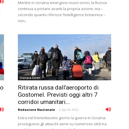
Mentre in Ucraina emergono nuovi orrori, la Russia
continua a portare avanti la propria azione, ma –
.
secondo quanto riferisce l’intelligence britannica –
non...
Cronaca Esteri
co
Ritirata russa dall’aeroporto di
Gostomel. Previsti oggi altri 7
corridoi umanitari...
Redazione Nazionale
-
2 Aprile 2022
Entra nel trentottesimo giorno la guerra in Ucraina:
proseguono gli attacchi aerei su numerose città tra