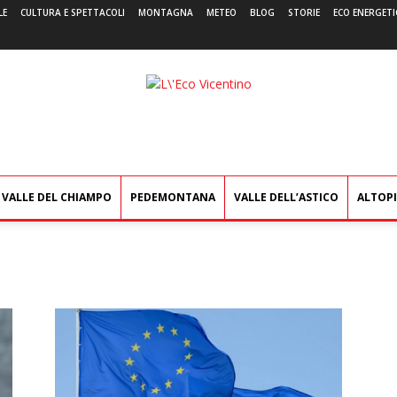
LE
CULTURA E SPETTACOLI
MONTAGNA
METEO
BLOG
STORIE
ECO ENERGETI
L'Eco
Vicentino
VALLE DEL CHIAMPO
PEDEMONTANA
VALLE DELL’ASTICO
ALTOP