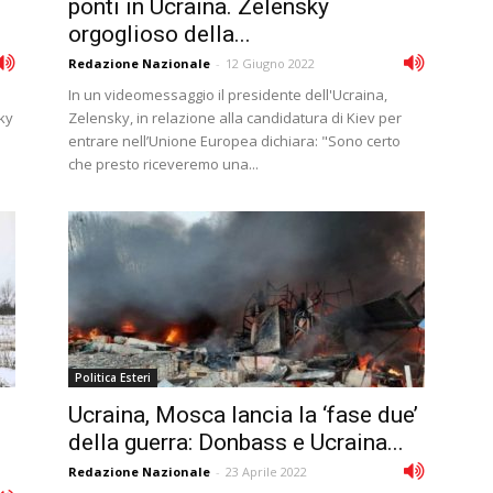
ponti in Ucraina. Zelensky
orgoglioso della...
Redazione Nazionale
-
12 Giugno 2022
In un videomessaggio il presidente dell'Ucraina,
sky
Zelensky, in relazione alla candidatura di Kiev per
entrare nell’Unione Europea dichiara: "Sono certo
che presto riceveremo una...
Politica Esteri
Ucraina, Mosca lancia la ‘fase due’
della guerra: Donbass e Ucraina...
Redazione Nazionale
-
23 Aprile 2022