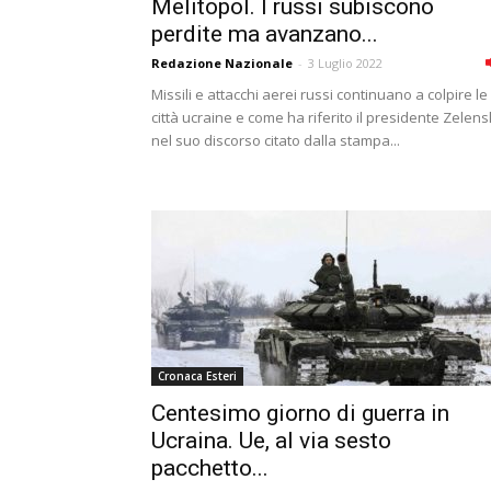
Melitopol. I russi subiscono
perdite ma avanzano...
Redazione Nazionale
-
3 Luglio 2022
Missili e attacchi aerei russi continuano a colpire le
città ucraine e come ha riferito il presidente Zelen
nel suo discorso citato dalla stampa...
Cronaca Esteri
Centesimo giorno di guerra in
Ucraina. Ue, al via sesto
pacchetto...