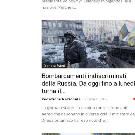
presidente Volodymyr Zelensky rivolgendosi alla
nazione. Perché i...
Cronaca Esteri
Bombardamenti indiscriminati
della Russia. Da oggi fino a luned
torna il...
Redazione Nazionale
-
26 Marzo 2022
La giornata si apre in Ucraina con le sirene anti-
aereo che risuonano in diverse città. Il ministero de
Difesa britannico ha reso noto che...