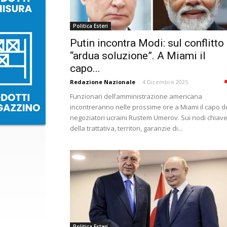
Politica Esteri
Putin incontra Modi: sul conflitto
“ardua soluzione”. A Miami il
capo...
Redazione Nazionale
-
4 Dicembre 2025
Funzionari dell’amministrazione americana
incontreranno nelle prossime ore a Miami il capo d
negoziatori ucraini Rustem Umerov. Sui nodi chiav
della trattativa, territori, garanzie di...
Politica Esteri