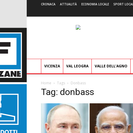
CRONACA
ATTUALITÀ
ECONOMIA LOCALE
SPORT LOCA
VICENZA
VAL LEOGRA
VALLE DELL’AGNO
Home
Tags
Donbass
Tag: donbass