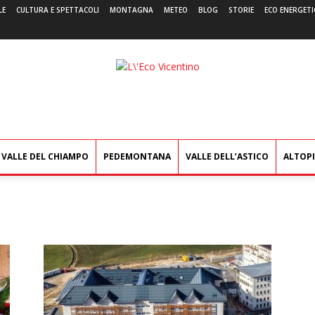
LE
CULTURA E SPETTACOLI
MONTAGNA
METEO
BLOG
STORIE
ECO ENERGETI
L'Eco
Vicentino
VALLE DEL CHIAMPO
PEDEMONTANA
VALLE DELL’ASTICO
ALTOP