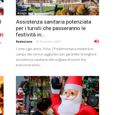
Asiago
0
Assistenza sanitaria potenziata
per i turisti che passeranno le
festività in...
Redazione
-
20 Dicembre 2023
le
Come ogni anno, l’Ulss 7 Pedemontana metterà in
campo dei servizi aggiuntivi per garantite la migliore
assistenza sanitaria alle migliaia di turisti che
trascorreranno...
Vicenza