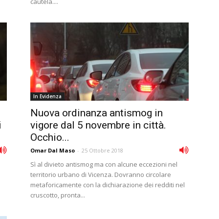
cautela....
In Evidenza
Nuova ordinanza antismog in
i
vigore dal 5 novembre in città.
Occhio...
Omar Dal Maso
-
25 Ottobre 2018
Sì al divieto antismog ma con alcune eccezioni nel
territorio urbano di Vicenza. Dovranno circolare
metaforicamente con la dichiarazione dei redditi nel
cruscotto, pronta...