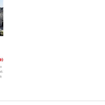
to
li.
ti