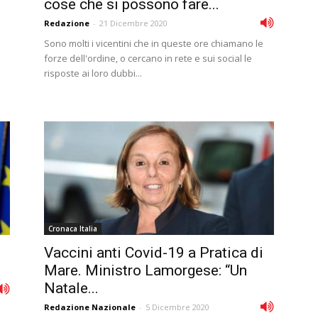
cose che si possono fare...
Redazione
-
21 Dicembre 2020
Sono molti i vicentini che in queste ore chiamano le
forze dell'ordine, o cercano in rete e sui social le
risposte ai loro dubbi...
Cronaca Italia
Vaccini anti Covid-19 a Pratica di
Mare. Ministro Lamorgese: “Un
Natale...
Redazione Nazionale
-
5 Dicembre 2020