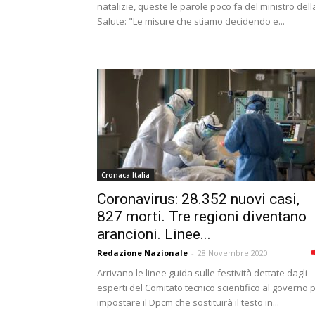
natalizie, queste le parole poco fa del ministro dell
Salute: "Le misure che stiamo decidendo e...
Cronaca Italia
Coronavirus: 28.352 nuovi casi,
827 morti. Tre regioni diventano
arancioni. Linee...
Redazione Nazionale
-
28 Novembre 2020
Arrivano le linee guida sulle festività dettate dagli
esperti del Comitato tecnico scientifico al governo 
impostare il Dpcm che sostituirà il testo in...