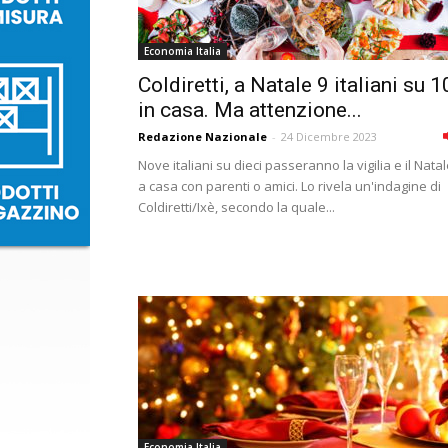
Economia Italia
Coldiretti, a Natale 9 italiani su 1
in casa. Ma attenzione...
Redazione Nazionale
-
24 Dicembre 2023
Nove italiani su dieci passeranno la vigilia e il Nata
a casa con parenti o amici. Lo rivela un'indagine di
Coldiretti/Ixè, secondo la quale...
Economia Italia