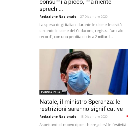
consumi a picco, ma niente
sprechi...
Redazione Nazionale
-
27 Dicembre 2020
La spesa degli italiani durante le ultime festività,
secondo le stime del Codacons, registra “un calo
record”, con una perdita di circa 2 miliardi...
Politica Italia
Natale, il ministro Speranza: le
restrizioni saranno significative
Redazione Nazionale
-
18 Dicembre 2020
Aspettando il nuovo dpcm che regolerà le festività