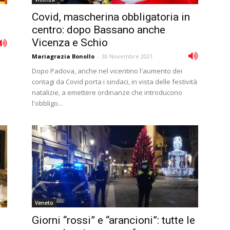
Covid, mascherina obbligatoria in
centro: dopo Bassano anche
Vicenza e Schio
Mariagrazia Bonollo
-
30 Novembre 2021
Dopo Padova, anche nel vicentino l'aumento dei
contagi da Covid porta i sindaci, in vista delle festività
natalizie, a emettere ordinanze che introducono
l'obbligo...
Veneto
Giorni “rossi” e “arancioni”: tutte le