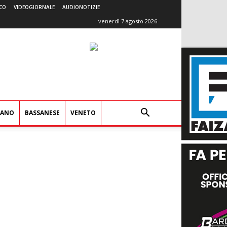
CO
VIDEOGIORNALE
AUDIONOTIZIE
venerdì 7 agosto 2026
IANO
BASSANESE
VENETO