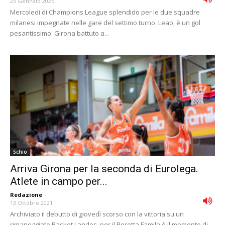
23 Gennaio 2025
Mercoledi di Champions League splendido per le due squadre
milanesi impegnate nelle gare del settimo turno. Leao, è un gol
pesantissimo: Girona battuto a...
Schio
Arriva Girona per la seconda di Eurolega.
Atlete in campo per...
Redazione
-
13 Ottobre 2021
Archiviato il debutto di giovedì scorso con la vittoria su un
rimaneggiato Basket Landes, per il Beretta Famila è il momento di