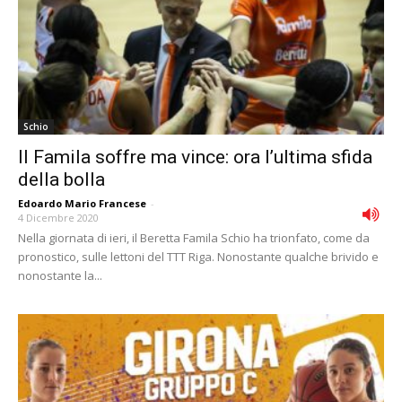
Schio
Il Famila soffre ma vince: ora l’ultima sfida
della bolla
Edoardo Mario Francese
-
4 Dicembre 2020
Nella giornata di ieri, il Beretta Famila Schio ha trionfato, come da
pronostico, sulle lettoni del TTT Riga. Nonostante qualche brivido e
nonostante la...