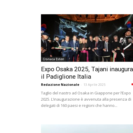
Cronaca Esteri
Expo Osaka 2025, Tajani inaugura
il Padiglione Italia
Redazione Nazionale
-
13 Aprile 2025
Taglio del nastro ad Osaka in Giappone per l’Expo
2025. L’inaugurazione è avvenuta alla presenza di
delegati di 160 paesi e regioni che hanno...