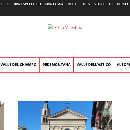
LE
CULTURA E SPETTACOLI
MONTAGNA
METEO
BLOG
STORIE
ECO ENERGETI
L'Eco
Vicentino
VALLE DEL CHIAMPO
PEDEMONTANA
VALLE DELL’ASTICO
ALTOP