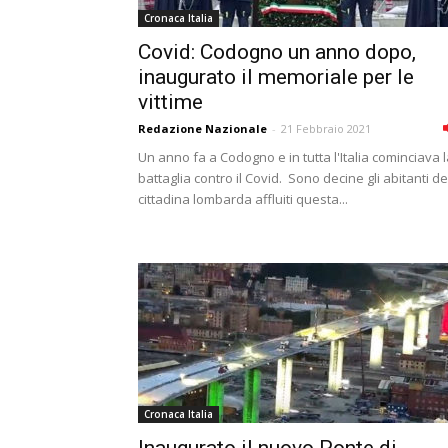
Cronaca Italia
Covid: Codogno un anno dopo,
inaugurato il memoriale per le
vittime
Redazione Nazionale
-
21 Febbraio 2021
Un anno fa a Codogno e in tutta l'Italia cominciava 
battaglia contro il Covid. Sono decine gli abitanti de
cittadina lombarda affluiti questa...
Cronaca Italia