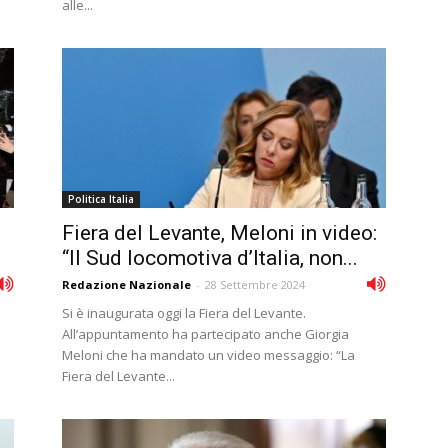
alle...
Politica Italia
Fiera del Levante, Meloni in video:
“Il Sud locomotiva d’Italia, non...
Redazione Nazionale
-
28 Settembre 2024
Si è inaugurata oggi la Fiera del Levante.
All’appuntamento ha partecipato anche Giorgia
Meloni che ha mandato un video messaggio: “La
Fiera del Levante...