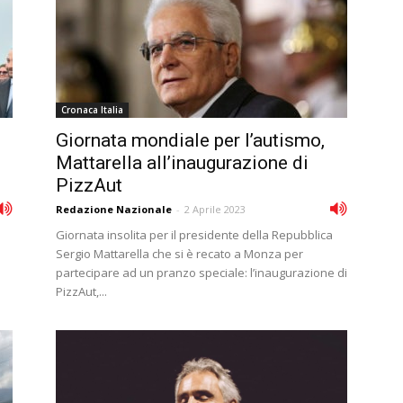
Cronaca Italia
Giornata mondiale per l’autismo,
Mattarella all’inaugurazione di
PizzAut
Redazione Nazionale
-
2 Aprile 2023
Giornata insolita per il presidente della Repubblica
Sergio Mattarella che si è recato a Monza per
partecipare ad un pranzo speciale: l’inaugurazione di
PizzAut,...