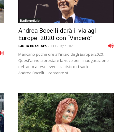
Radionotizie
Andrea Bocelli darà il via agli
Europei 2020 con “Vincerò”
Giulia Busellato
-
11 Giugno 2021
Mancano poche ore all'inizio degli Europei 2020.
Quest'anno a prestare la voce per l'inaugurazione
del tanto atteso eventi calcistico ci sarà
Andrea Bocelli. Il cantante si...