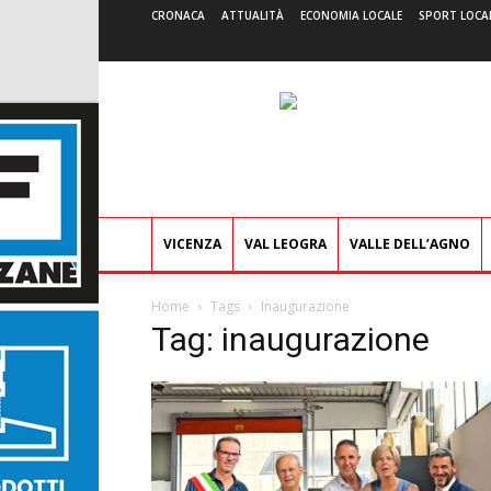
CRONACA
ATTUALITÀ
ECONOMIA LOCALE
SPORT LOCA
VICENZA
VAL LEOGRA
VALLE DELL’AGNO
Home
Tags
Inaugurazione
Tag: inaugurazione