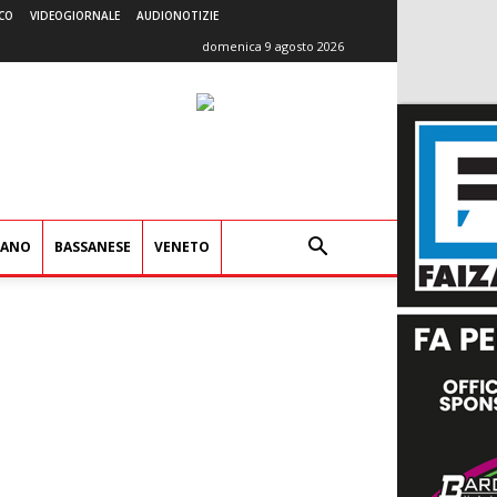
CO
VIDEOGIORNALE
AUDIONOTIZIE
domenica 9 agosto 2026
IANO
BASSANESE
VENETO