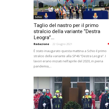
Schio
Taglio del nastro per il primo
stralcio della variante “Destra
Leogra”...
Redazione
-
22 Giugno 2021
È stato inaugurato questa mattina a Schio il primo
stralcio della variante alla SP46 “Destra Leogra”. I
lavori erano iniziati nell’aprile del 2020, in piena
pandemia,...