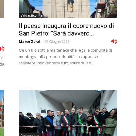
Valdastico
Il paese inaugura il cuore nuovo di
San Pietro: “Sarà davvero...
Marco Zorzi
-
19 Giugno 2026
C’è un filo sottile ma tenace che lega le comunità di
montagna alla propria identità: la capacità di
ce
resistere, reinventarsi e investire su sé...
nda
Pedemonte