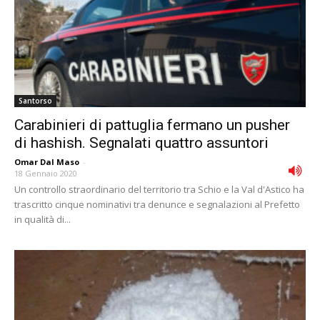
Santorso
Carabinieri di pattuglia fermano un pusher
di hashish. Segnalati quattro assuntori
Omar Dal Maso
-
18 Gennaio 2020
Un controllo straordinario del territorio tra Schio e la Val d'Astico ha
trascritto cinque nominativi tra denunce e segnalazioni al Prefetto
in qualità di...