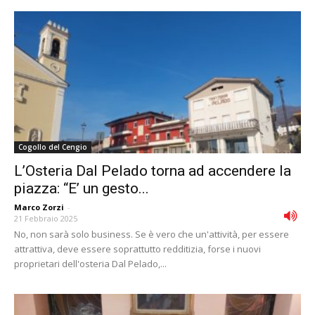
Cogollo del Cengio
L’Osteria Dal Pelado torna ad accendere la
piazza: “E’ un gesto...
Marco Zorzi
-
21 Febbraio 2025
No, non sarà solo business. Se è vero che un'attività, per essere
attrattiva, deve essere soprattutto redditizia, forse i nuovi
proprietari dell'osteria Dal Pelado,...