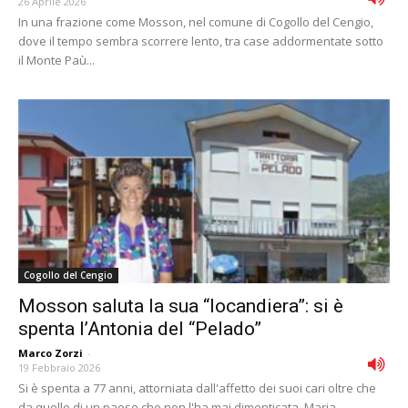
26 Aprile 2026
In una frazione come Mosson, nel comune di Cogollo del Cengio,
dove il tempo sembra scorrere lento, tra case addormentate sotto
il Monte Paù...
Cogollo del Cengio
Mosson saluta la sua “locandiera”: si è
spenta l’Antonia del “Pelado”
Marco Zorzi
-
19 Febbraio 2026
Si è spenta a 77 anni, attorniata dall'affetto dei suoi cari oltre che
da quello di un paese che non l'ha mai dimenticata, Maria