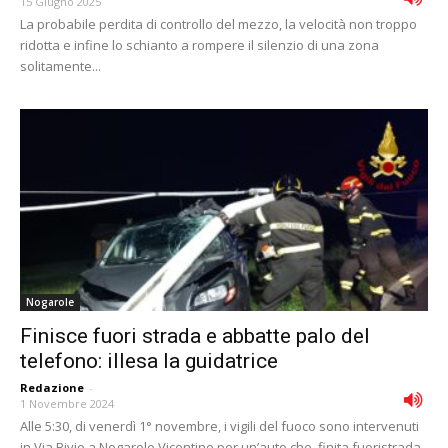
15 Giugno 2025
La probabile perdita di controllo del mezzo, la velocità non troppo
ridotta e infine lo schianto a rompere il silenzio di una zona
solitamente...
Nogarole
Finisce fuori strada e abbatte palo del
telefono: illesa la guidatrice
Redazione
-
1 Novembre 2024
Alle 5:30, di venerdì 1° novembre, i vigili del fuoco sono intervenuti
in Via Bivio a Nogarole Vicentino per un’auto che, finita fuoristrada,