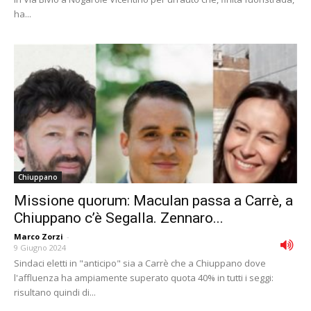
ha...
Chiuppano
Missione quorum: Maculan passa a Carrè, a
Chiuppano c’è Segalla. Zennaro...
Marco Zorzi
-
9 Giugno 2024
Sindaci eletti in "anticipo" sia a Carrè che a Chiuppano dove
l'affluenza ha ampiamente superato quota 40% in tutti i seggi:
risultano quindi di...