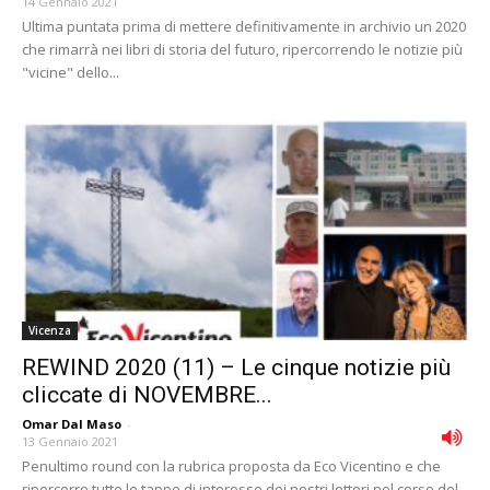
14 Gennaio 2021
Ultima puntata prima di mettere definitivamente in archivio un 2020
che rimarrà nei libri di storia del futuro, ripercorrendo le notizie più
"vicine" dello...
Vicenza
REWIND 2020 (11) – Le cinque notizie più
cliccate di NOVEMBRE...
Omar Dal Maso
-
13 Gennaio 2021
Penultimo round con la rubrica proposta da Eco Vicentino e che
ripercorre tutte le tappe di interesse dei nostri lettori nel corso del