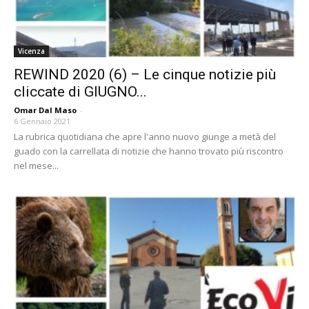
Vicenza
REWIND 2020 (6) – Le cinque notizie più
cliccate di GIUGNO...
Omar Dal Maso
-
6 Gennaio 2021
La rubrica quotidiana che apre l'anno nuovo giunge a metà del
guado con la carrellata di notizie che hanno trovato più riscontro
nel mese...