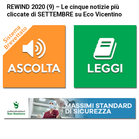
REWIND 2020 (9) – Le cinque notizie più
cliccate di SETTEMBRE su Eco Vicentino
Home
Vicenza
In Evidenza
Vicenza
REWIND 2020 (9) – Le
cinque notizie più cliccate di
SETTEMBRE su Eco
Vicentino
Da
Omar Dal Maso
11 Gennaio 2021
(aggiornato il
14 Gennaio 2021 9:34
)