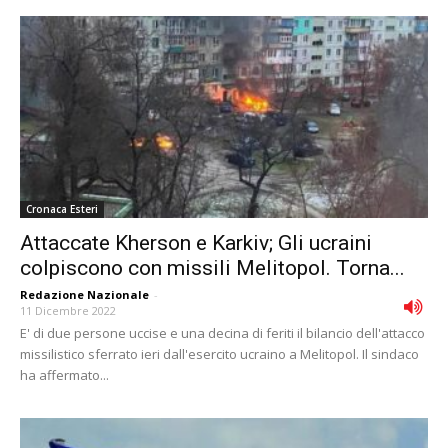
Cronaca Esteri
Attaccate Kherson e Karkiv; Gli ucraini
colpiscono con missili Melitopol. Torna...
Redazione Nazionale
-
11 Dicembre 2022
E' di due persone uccise e una decina di feriti il bilancio dell'attacco
missilistico sferrato ieri dall'esercito ucraino a Melitopol. Il sindaco
ha affermato...