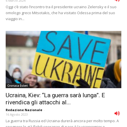
6 Marzo 2024
Oggi c’è stato l’incontro tra il presidente ucraino Zelensky e il suo
omologo greco Mitsotakis, che ha visitato Odessa prima del suo
viaggio in...
Cronaca Esteri
Ucraina, Kiev: “La guerra sarà lunga”. E
rivendica gli attacchi al...
Redazione Nazionale
-
16 Agosto 2023
La guerra tra Russia ed Ucraina durerà ancora per molto tempo. A
spegnere le già flebili speranze di pace è la vicepremier e