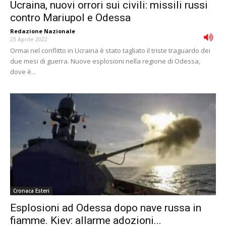
Ucraina, nuovi orrori sui civili: missili russi
contro Mariupol e Odessa
Redazione Nazionale
-
23 Aprile 2022
Ormai nel conflitto in Ucraina è stato tagliato il triste traguardo dei
due mesi di guerra. Nuove esplosioni nella regione di Odessa,
dove è...
Cronaca Esteri
Esplosioni ad Odessa dopo nave russa in
fiamme. Kiev: allarme adozioni...