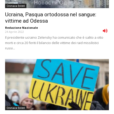
Cronaca Esteri
Ucraina, Pasqua ortodossa nel sangue:
vittime ad Odessa
Redazione Nazionale
-
24 Aprile 2022
Il presidente ucraino Zelensky ha comunicato che è salito a otto
morti e circa 20 feriti il bilancio delle vittime dei raid missilistici
russi...
Cronaca Esteri