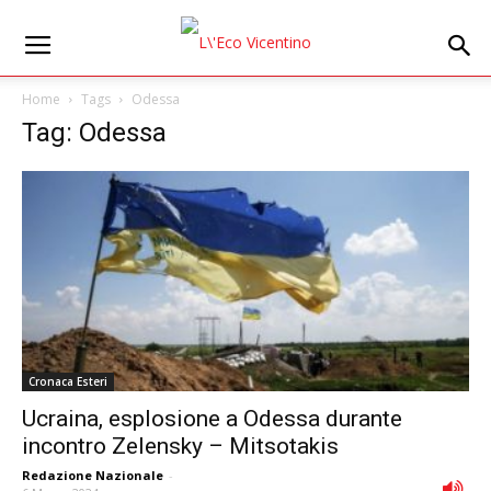
Home
Tags
Odessa
Tag: Odessa
Cronaca Esteri
Ucraina, esplosione a Odessa durante
incontro Zelensky – Mitsotakis
Redazione Nazionale
-