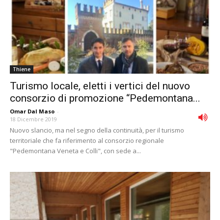
Thiene
Turismo locale, eletti i vertici del nuovo
consorzio di promozione “Pedemontana...
Omar Dal Maso
-
18 Dicembre 2019
Nuovo slancio, ma nel segno della continuità, per il turismo
territoriale che fa riferimento al consorzio regionale
"Pedemontana Veneta e Colli", con sede a...