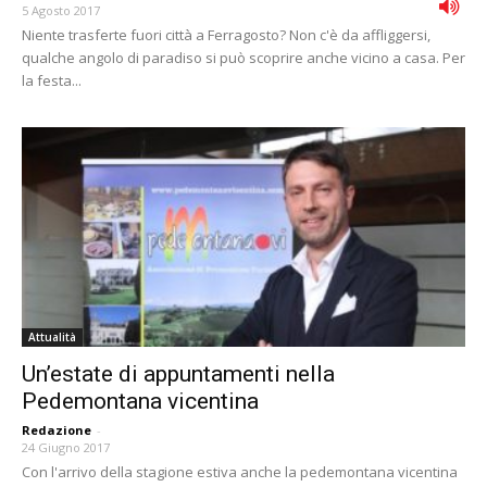
5 Agosto 2017
Niente trasferte fuori città a Ferragosto? Non c'è da affliggersi,
qualche angolo di paradiso si può scoprire anche vicino a casa. Per
la festa...
Attualità
Un’estate di appuntamenti nella
Pedemontana vicentina
Redazione
-
24 Giugno 2017
Con l'arrivo della stagione estiva anche la pedemontana vicentina