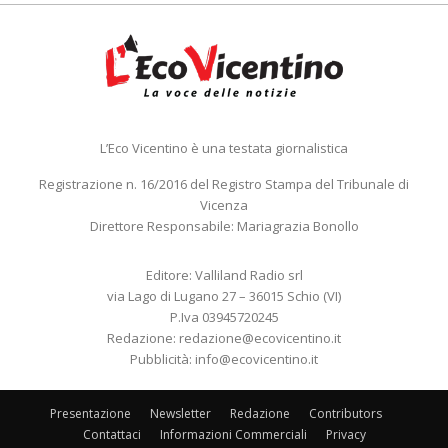
L’Eco Vicentino è una testata giornalistica
Registrazione n. 16/2016 del Registro Stampa del Tribunale di
Vicenza
Direttore Responsabile: Mariagrazia Bonollo
Editore: Valliland Radio srl
via Lago di Lugano 27 – 36015 Schio (VI)
P.Iva 03945720245
Redazione:
redazione@ecovicentino.it
Pubblicità:
info@ecovicentino.it
Presentazione
Newsletter
Redazione
Contributors
Contattaci
Informazioni Commerciali
Privacy