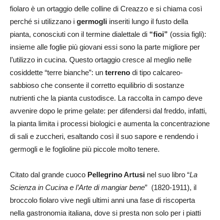
fiolaro è un ortaggio delle colline di Creazzo e si chiama così
perché si utilizzano i
germogli
inseriti lungo il fusto della
pianta, conosciuti con il termine dialettale di
“fioi”
(ossia figli):
insieme alle foglie più giovani essi sono la parte migliore per
l’utilizzo in cucina. Questo ortaggio cresce al meglio nelle
cosiddette “terre bianche”: un
terreno
di tipo calcareo-
sabbioso che consente il corretto equilibrio di sostanze
nutrienti che la pianta custodisce. La raccolta in campo deve
avvenire dopo le prime gelate: per difendersi dal freddo, infatti,
la pianta limita i processi biologici e aumenta la concentrazione
di sali e zuccheri, esaltando così il suo sapore e rendendo i
germogli e le foglioline più piccole molto tenere.
Citato dal grande cuoco
Pellegrino Artusi
nel suo libro “
La
Scienza in Cucina e l’Arte di mangiar bene
” (1820-1911), il
broccolo fiolaro vive negli ultimi anni una fase di riscoperta
nella gastronomia italiana, dove si presta non solo per i piatti