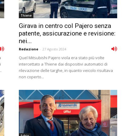
Thiene
Girava in centro col Pajero senza
patente, assicurazione e revisione:
nei...
Redazione
-
27 Agosto 2024
a
Quel Mitsubishi Pajero viola era stato più volte
i
intercettato a Thiene dai dispositivi automatici di
.
rilevazione delle targhe, in quanto veicolo risultava
non coperto...
Schio