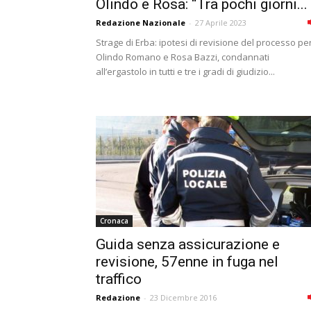
Olindo e Rosa: “Tra pochi giorni...
Redazione Nazionale
-
27 Aprile 2023
Strage di Erba: ipotesi di revisione del processo pe
Olindo Romano e Rosa Bazzi, condannati
all’ergastolo in tutti e tre i gradi di giudizio...
Cronaca
Guida senza assicurazione e
revisione, 57enne in fuga nel
traffico
Redazione
-
23 Dicembre 2016