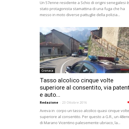
Un 57enne residente a Schio di origini senegalesi è
stato protagonista stamattina di una fuga che ha
messo in moto diverse pattuglie della polizia...
Cronaca
Tasso alcolico cinque volte
superiore al consentito, via paten
e auto...
Redazione
-
23 Ottobre 2016
Aveva in corpo un tasso alcolico quasi cinque volt
superiore al consentito. Per questo a G.R., un 48e
di Marano Vicentino palesemente ubriaco, la...