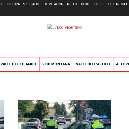
LE
CULTURA E SPETTACOLI
MONTAGNA
METEO
BLOG
STORIE
ECO ENERGETI
L'Eco
Vicentino
VALLE DEL CHIAMPO
PEDEMONTANA
VALLE DELL’ASTICO
ALTOP