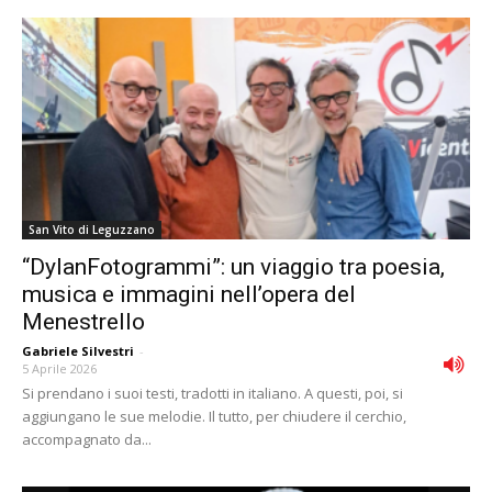
San Vito di Leguzzano
“DylanFotogrammi”: un viaggio tra poesia,
musica e immagini nell’opera del
Menestrello
Gabriele Silvestri
-
5 Aprile 2026
Si prendano i suoi testi, tradotti in italiano. A questi, poi, si
aggiungano le sue melodie. Il tutto, per chiudere il cerchio,
accompagnato da...