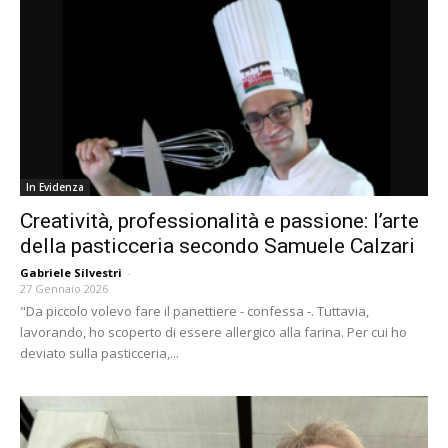
In Evidenza
Creatività, professionalità e passione: l’arte
della pasticceria secondo Samuele Calzari
Gabriele Silvestri
-
27 Gennaio 2026
"Da piccolo volevo fare il panettiere - confessa -. Tuttavia,
lavorando, ho scoperto di essere allergico alla farina. Per cui ho
deviato sulla pasticceria,...