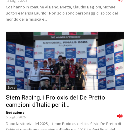
12 Luglio 2026
Cos'hanno in comune Al Bano, Mietta, Claudio Baglioni, Michael
Bolton e Marisa Laurito? Non solo sono personaggi di spicco del
mondo della musica e...
Schio
Stem Racing, i Proioxis del De Pretto
campioni d’Italia per il...
Redazione
-
5 Luglio 2026
Dopo la vittoria del 2025, il team Proioxis dell'Itis Silvio De Pretto di
Schio si riconferma campione d'Italia nel 2026. Le fasi finali del