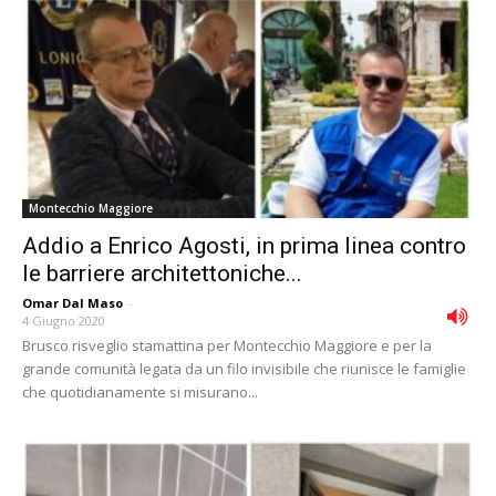
Montecchio Maggiore
Addio a Enrico Agosti, in prima linea contro
le barriere architettoniche...
Omar Dal Maso
-
4 Giugno 2020
Brusco risveglio stamattina per Montecchio Maggiore e per la
grande comunità legata da un filo invisibile che riunisce le famiglie
che quotidianamente si misurano...