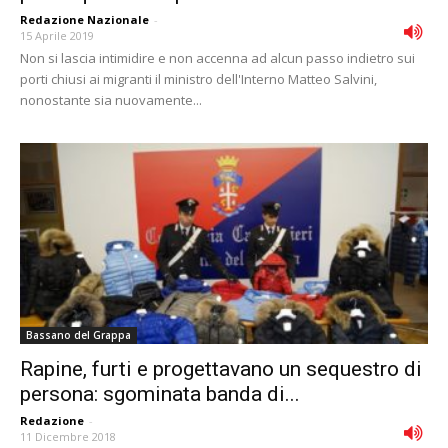
Redazione Nazionale
-
15 Aprile 2019
Non si lascia intimidire e non accenna ad alcun passo indietro sui
porti chiusi ai migranti il ministro dell'Interno Matteo Salvini,
nonostante sia nuovamente...
Bassano del Grappa
Rapine, furti e progettavano un sequestro di
persona: sgominata banda di...
Redazione
-
11 Dicembre 2018