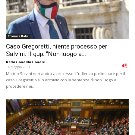
Cronaca Italia
Caso Gregoretti, niente processo per
Salvini. Il gup: “Non luogo a...
Redazione Nazionale
-
14 Maggio 2021
Matteo Salvini non andrà a processo. L'udienza preliminare per il
caso Gregoretti va in archivio con la sentenza di non luogo a
procedere nei...