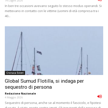
14 Luglio 2026
In ben tre occasioni avevano seguito lo stesso modus operandi. Si
mettevano in contatto con le vittime (uomini di età compresa tra i
40...
Cronaca Esteri
Global Sumud Flotilla, si indaga per
sequestro di persona
Redazione Nazionale
-
4 Maggio 2026
Sequestro di persona, anche se al momento il fascicolo, e l’ipotesi
di reato, è stato aperto contro ignoti. Gli inquirenti della procura di