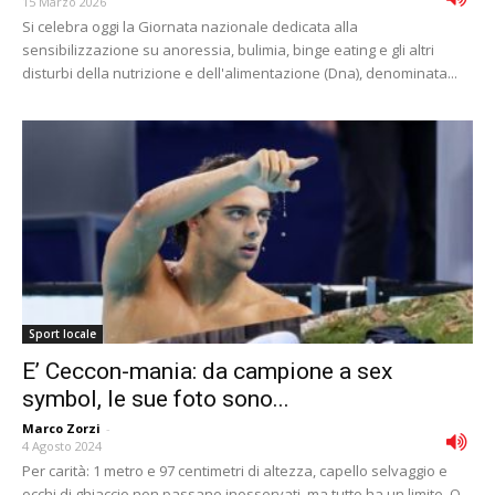
15 Marzo 2026
Si celebra oggi la Giornata nazionale dedicata alla
sensibilizzazione su anoressia, bulimia, binge eating e gli altri
disturbi della nutrizione e dell'alimentazione (Dna), denominata...
Sport locale
E’ Ceccon-mania: da campione a sex
symbol, le sue foto sono...
Marco Zorzi
-
4 Agosto 2024
Per carità: 1 metro e 97 centimetri di altezza, capello selvaggio e
occhi di ghiaccio non passano inosservati, ma tutto ha un limite. O...