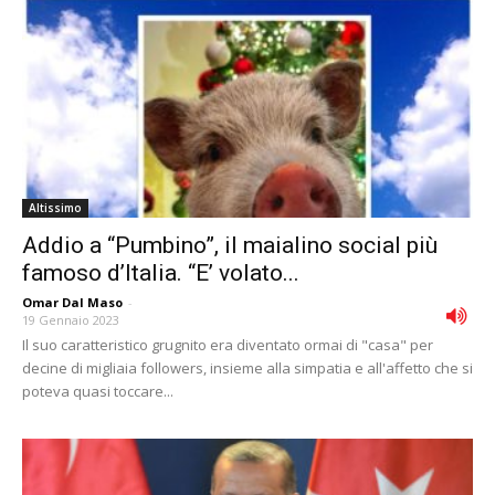
Altissimo
Addio a “Pumbino”, il maialino social più
famoso d’Italia. “E’ volato...
Omar Dal Maso
-
19 Gennaio 2023
Il suo caratteristico grugnito era diventato ormai di "casa" per
decine di migliaia followers, insieme alla simpatia e all'affetto che si
poteva quasi toccare...