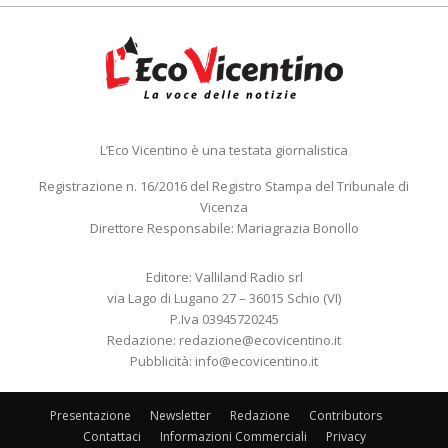
L’Eco Vicentino è una testata giornalistica
Registrazione n. 16/2016 del Registro Stampa del Tribunale di
Vicenza
Direttore Responsabile: Mariagrazia Bonollo
Editore: Valliland Radio srl
via Lago di Lugano 27 – 36015 Schio (VI)
P.Iva 03945720245
Redazione:
redazione@ecovicentino.it
Pubblicità:
info@ecovicentino.it
Presentazione
Newsletter
Redazione
Contributors
Contattaci
Informazioni Commerciali
Privacy