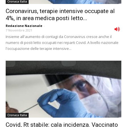
Cronaca Italia
Coronavirus, terapie intensive occupate al
4%, in area medica posti letto...
Redazione Nazionale
-
7 Novembre 2021
Insieme all'aumento di contagi da Coronavirus cresce anche il
numero di posti letto occupati nei reparti Covid. A livello nazionale
l'occupazione delle terapie intensive...
Cronaca Italia
Covid, Rt stabile: cala incidenza. Vaccinato