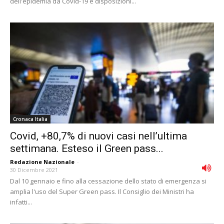
dell'epidemia da Covid-19 e disposizioni...
Cronaca Italia
Covid, +80,7% di nuovi casi nell’ultima
settimana. Esteso il Green pass...
Redazione Nazionale
-
30 Dicembre 2021
Dal 10 gennaio e fino alla cessazione dello stato di emergenza si
amplia l'uso del Super Green pass. Il Consiglio dei Ministri ha
infatti...