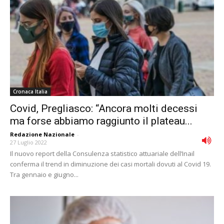
Cronaca Italia
Covid, Pregliasco: “Ancora molti decessi
ma forse abbiamo raggiunto il plateau...
Redazione Nazionale
-
27 Luglio 2022
Il nuovo report della Consulenza statistico attuariale dell’Inail
conferma il trend in diminuzione dei casi mortali dovuti al Covid 19.
Tra gennaio e giugno...