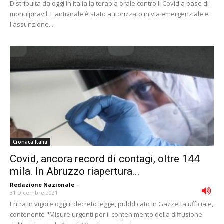
Distribuita da oggi in Italia la terapia orale contro il Covid a base di
monulpiravil. L'antivirale è stato autorizzato in via emergenziale e
l'assunzione...
Cronaca Italia
Covid, ancora record di contagi, oltre 144
mila. In Abruzzo riapertura...
Redazione Nazionale
-
31 Dicembre 2021
Entra in vigore oggi il decreto legge, pubblicato in Gazzetta ufficiale,
contenente "Misure urgenti per il contenimento della diffusione