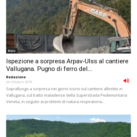
Malo
Ispezione a sorpresa Arpav-Ulss al cantiere
Vallugana. Pugno di ferro del...
Redazione
-
26 Ottobre 2019
Sopralluogo a sorpresa nei giorni scorsi sul cantiere allestito in
Vallugana, sul tratto maladense della Superstrada Pedemontana
Veneta, in seguito ai problemi di natura respiratoria...