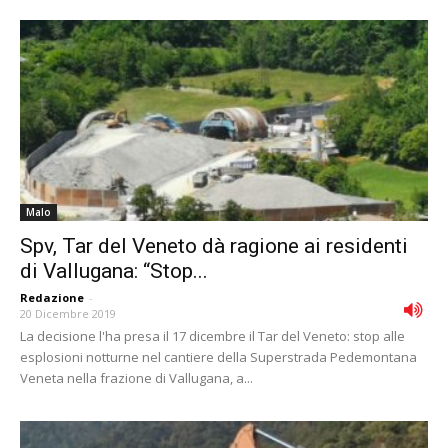
Malo
Spv, Tar del Veneto dà ragione ai residenti
di Vallugana: “Stop...
Redazione
-
20 Dicembre 2019
La decisione l'ha presa il 17 dicembre il Tar del Veneto: stop alle
esplosioni notturne nel cantiere della Superstrada Pedemontana
Veneta nella frazione di Vallugana, a...