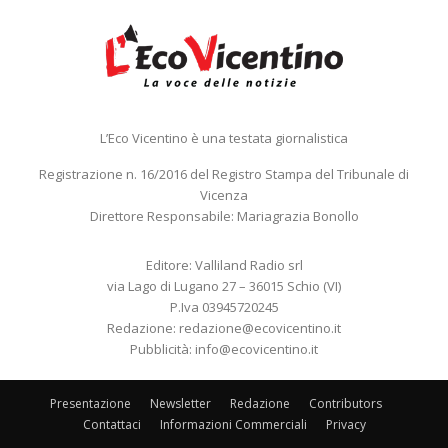
L’Eco Vicentino è una testata giornalistica
Registrazione n. 16/2016 del Registro Stampa del Tribunale di
Vicenza
Direttore Responsabile: Mariagrazia Bonollo
Editore: Valliland Radio srl
via Lago di Lugano 27 – 36015 Schio (VI)
P.Iva 03945720245
Redazione:
redazione@ecovicentino.it
Pubblicità:
info@ecovicentino.it
Presentazione
Newsletter
Redazione
Contributors
Contattaci
Informazioni Commerciali
Privacy