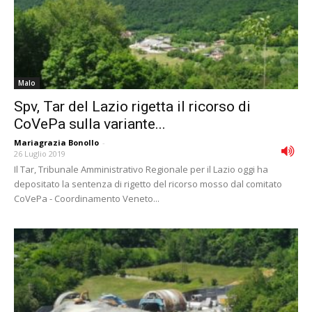
Malo
Spv, Tar del Lazio rigetta il ricorso di
CoVePa sulla variante...
Mariagrazia Bonollo
-
26 Luglio 2019
Il Tar, Tribunale Amministrativo Regionale per il Lazio oggi ha
depositato la sentenza di rigetto del ricorso mosso dal comitato
CoVePa - Coordinamento Veneto...