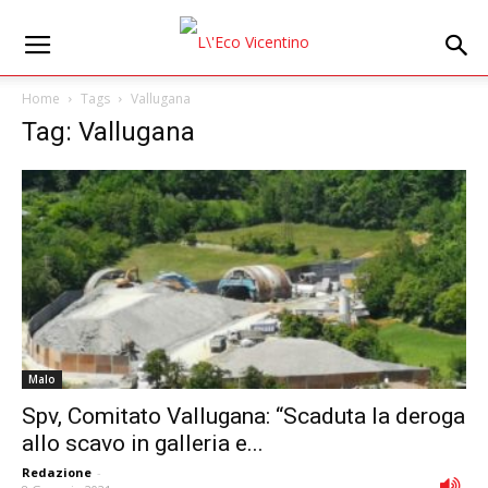
Home
Tags
Vallugana
Tag: Vallugana
Malo
Spv, Comitato Vallugana: “Scaduta la deroga
allo scavo in galleria e...
Redazione
-