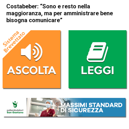
Costabeber: “Sono e resto nella
maggioranza, ma per amministrare bene
bisogna comunicare”
Home
Thiene
Arsiero
Thiene
Arsiero
Cronaca
In Evidenza
Costabeber: “Sono e resto
nella maggioranza, ma per
amministrare bene bisogna
comunicare”
Da
Redazione
24 Aprile 2023
(aggiornato il
24 Aprile 2023 17:38
)