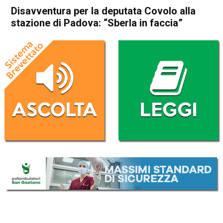
Disavventura per la deputata Covolo alla
stazione di Padova: “Sberla in faccia”
Home
Thiene
Breganze
Thiene
Breganze
Cronaca
In Evidenza
Disavventura per la deputata
Covolo alla stazione di
Padova: “Sberla in faccia”
Da
Redazione
30 Marzo 2018
(aggiornato il
30 Marzo 2018 14:41
)
ASCOLTA L'AUDIO