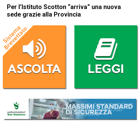
Per l’Istituto Scotton “arriva” una nuova
sede grazie alla Provincia
Home
Thiene
Breganze
Attualità
Thiene
Breganze
In Evidenza
Per l’Istituto Scotton “arriva”
una nuova sede grazie alla
Provincia
Da
Redazione
28 Luglio 2021
(aggiornato il
28 Luglio 2021 19:08
)
ASCOLTA L'AUDIO