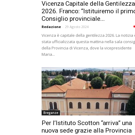
Vicenza Capitale della Gentilezza
2026. Franco: “Istituiremo il prim
Consiglio provinciale...
Redazione
-
29 Agosto 2024
Vicenza è capitale della gentilezza 2026. La notizia 
stata ufficializzata questa mattina nella sala consig
della Provincia di Vicenza, dove la vicepresidente
Maria...
Breganze
Per l’Istituto Scotton “arriva” una
nuova sede grazie alla Provincia