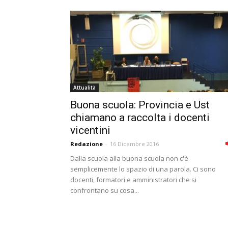
Attualità
Buona scuola: Provincia e Ust
chiamano a raccolta i docenti
vicentini
Redazione
-
16 Dicembre 2016
Dalla scuola alla buona scuola non c'è
semplicemente lo spazio di una parola. Ci sono
docenti, formatori e amministratori che si
confrontano su cosa...