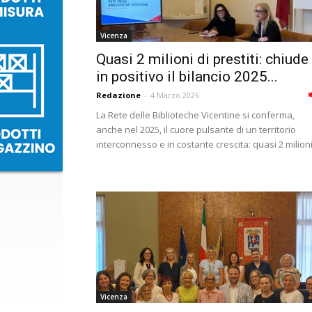
Vicenza
Quasi 2 milioni di prestiti: chiude
in positivo il bilancio 2025...
Redazione
-
4 Marzo 2026
La Rete delle Biblioteche Vicentine si conferma,
anche nel 2025, il cuore pulsante di un territorio
interconnesso e in costante crescita: quasi 2 milioni.
Vicenza