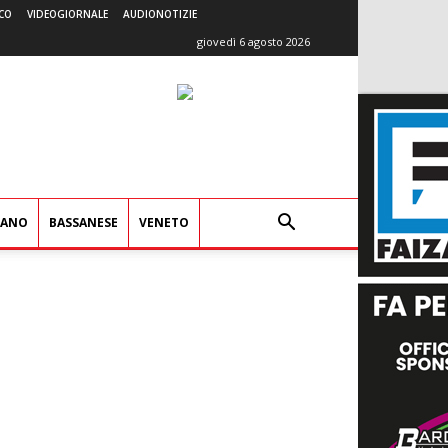
CO
VIDEOGIORNALE
AUDIONOTIZIE
giovedì 6 agosto 2026
IANO
BASSANESE
VENETO