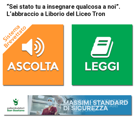
“Sei stato tu a insegnare qualcosa a noi”.
L’abbraccio a Liborio del Liceo Tron
Home
Thiene
Caltrano
Thiene
Caltrano
Cronaca
In Evidenza
“Sei stato tu a insegnare
qualcosa a noi”. L’abbraccio a
Liborio del Liceo Tron
Da
Redazione
8 Agosto 2017
ASCOLTA L'AUDIO