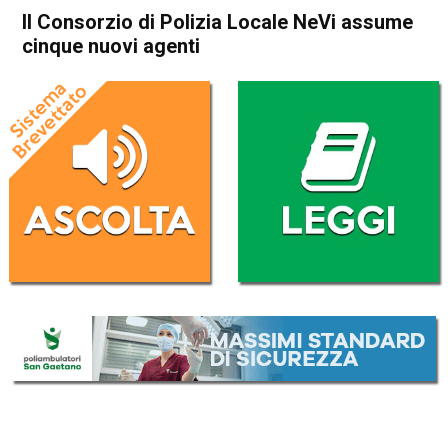
Il Consorzio di Polizia Locale NeVi assume
cinque nuovi agenti
Home
Thiene
Attualità
In Evidenza
Thiene
Il Consorzio di Polizia Locale
NeVi assume cinque nuovi
agenti
Da
Redazione
1 Ottobre 2025
(aggiornato il
1 Ottobre 2025 19:23
)
ASCOLTA L'AUDIO