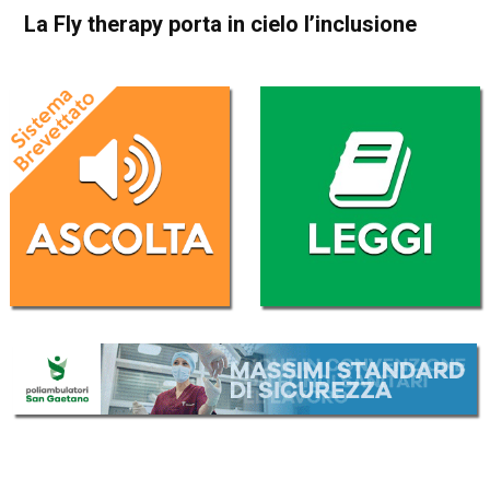
La Fly therapy porta in cielo l’inclusione
Home
Thiene
Attualità
In Evidenza
Thiene
La Fly therapy porta in cielo
l’inclusione
Da
Redazione
10 Giugno 2026
ASCOLTA L'AUDIO
Lettore
00:00
00:00