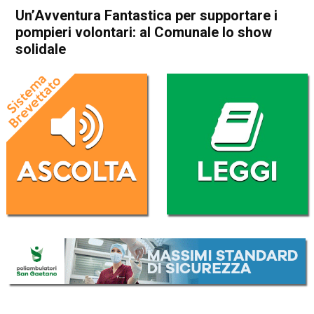
Un’Avventura Fantastica per supportare i
pompieri volontari: al Comunale lo show
solidale
Home
Thiene
Attualità
In Evidenza
Thiene
Un’Avventura Fantastica per
supportare i pompieri
volontari: al Comunale lo
show solidale
Da
Redazione
2 Marzo 2024
(aggiornato il
2 Marzo 2024 17:23
)