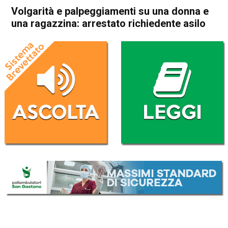
Volgarità e palpeggiamenti su una donna e
una ragazzina: arrestato richiedente asilo
Home
Thiene
Cronaca
In Evidenza
Thiene
Volgarità e palpeggiamenti
su una donna e una
ragazzina: arrestato
richiedente asilo
Da
Redazione
10 Giugno 2026
(aggiornato il
11 Giugno 2026 8:35
)