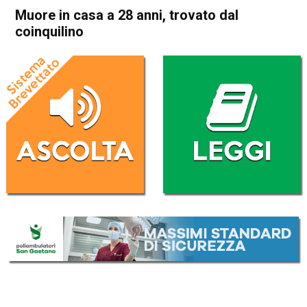
Muore in casa a 28 anni, trovato dal
coinquilino
Home
Valdagno
Cronaca
In Evidenza
Valdagno
Muore in casa a 28 anni,
trovato dal coinquilino
Da
Anna Bianchini
28 Ottobre 2025
(aggiornato il
28 Ottobre 2025 19:43
)
ASCOLTA L'AUDIO
Lettore
00:00
00:00