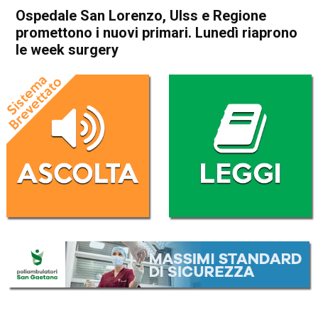
Ospedale San Lorenzo, Ulss e Regione
promettono i nuovi primari. Lunedì riaprono
le week surgery
Home
Valdagno
Attualità
In Evidenza
Valdagno
Ospedale San Lorenzo, Ulss e
Regione promettono i nuovi
primari. Lunedì riaprono le
week surgery
Da
Redazione
25 Novembre 2022
(aggiornato il
25 Novembre 2022 16:54
)