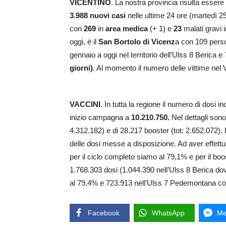
VICENTINO
. La nostra provincia risulta esser
3.988 nuovi casi
nelle ultime 24 ore (martedì 2
con
269
in
area medica
(+ 1) e
23
malati gravi 
oggi, è il
San Bortolo di Vicenz
a con 109 person
gennaio a oggi nel territorio dell’Ulss 8 Berica
giorni)
. Al momento il numero delle vittime nel 
VACCINI
. In tutta la regione il numero di dosi i
inizio campagna a
10.210.750.
Nel dettagli sono 
4.312.182) e di 28.217 booster (tot: 2.652.072). D
delle dosi messe a disposizione. Ad aver effett
per il ciclo completo siamo al 79,1% e per il bo
1.768.303 dosi (1.044.390 nell’Ulss 8 Berica do
al 79,4% e 723.913 nell’Ulss 7 Pedemontana co
Facebook
WhatsApp
Me