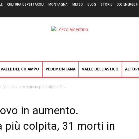
LE
CULTURA E SPETTACOLI
MONTAGNA
METEO
BLOG
STORIE
ECO ENERGETI
L'Eco
Vicentino
VALLE DEL CHIAMPO
PEDEMONTANA
VALLE DELL’ASTICO
ALTOP
 Vicenza la provincia più colpita, 31...
nuovo in aumento.
 più colpita, 31 morti in