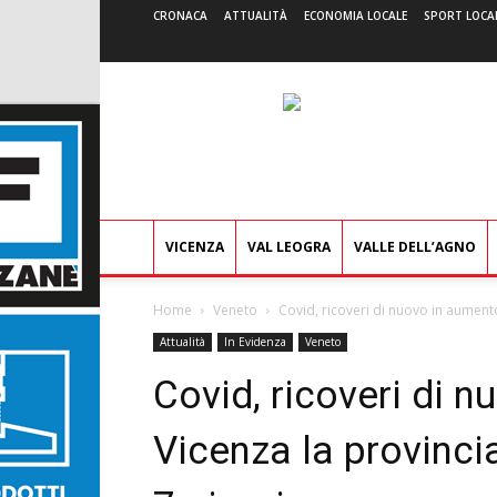
CRONACA
ATTUALITÀ
ECONOMIA LOCALE
SPORT LOCA
VICENZA
VAL LEOGRA
VALLE DELL’AGNO
Home
Veneto
Covid, ricoveri di nuovo in aumento.
Attualità
In Evidenza
Veneto
Covid, ricoveri di 
Vicenza la provincia