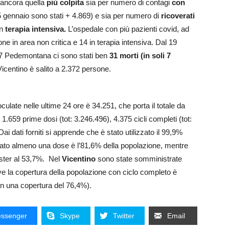
e ancora quella
più colpita
sia per numero di contagi
con
5 gennaio sono stati + 4.869) e sia per numero di
ricoverati
in
terapia intensiva.
L’ospedale con più pazienti covid, ad
e in area non critica e 14 in terapia intensiva. Dal 19
 e 7 Pedemontana ci sono stati ben
31 morti (in soli 7
Vicentino è salito a 2.372 persone.
noculate nelle ultime 24 ore è 34.251, che porta il totale da
1.659 prime dosi (tot: 3.246.496), 4.375 cicli completi (tot:
ai dati forniti si apprende che è stato utilizzato il 99,9%
uato almeno una dose è l’81,6% della popolazione, mentre
oster al 53,7%. Nel
Vicentino
sono state somministrate
ve la copertura della popolazione con ciclo completo è
n una copertura del 76,4%).
ssenger
Skype
Twitter
Email