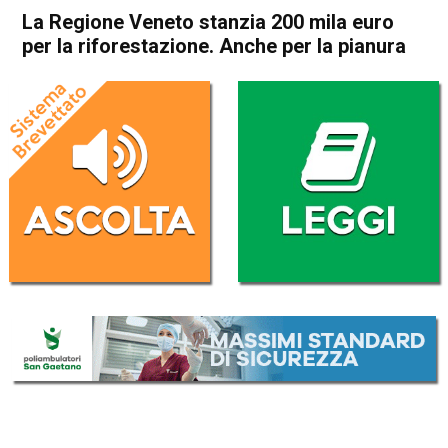
La Regione Veneto stanzia 200 mila euro
per la riforestazione. Anche per la pianura
Home
Veneto
Attualità
In Evidenza
Veneto
La Regione Veneto stanzia
200 mila euro per la
riforestazione. Anche per la
pianura
Da
Omar Dal Maso
30 Ottobre 2019
(aggiornato il
30 Ottobre 2019 13:20
)